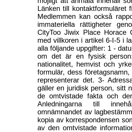
möjligt att anmäla innehåll so
Länken till kontaktformuläret 
Medlemmen kan också rappor
immateriella rättigheter gen
CityToo Jiwix Place Horace C
med villkoren i artikel 6-I-5 i
alla följande uppgifter: 1 - da
om det är en fysisk person
nationalitet, hemvist och yrk
formulär, dess företagsnamn,
representerar det. 3- Adress
gäller en juridisk person, sit
de omtvistade fakta och der
Anledningarna till innehå
omnämnandet av lagbestämmel
kopia av korrespondensen som s
av den omtvistade information