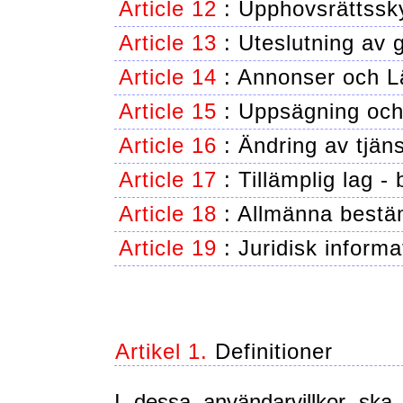
Article 12
:
Upphovsrättssk
Article 13
:
Uteslutning av 
Article 14
:
Annonser och L
Article 15
:
Uppsägning och
Article 16
:
Ändring av tjäns
Article 17
:
Tillämplig lag -
Article 18
:
Allmänna bestä
Article 19
:
Juridisk informa
Artikel 1.
Definitioner
I dessa användarvillkor ska