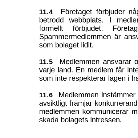
Företaget förbjuder nå
11.4
betrodd webbplats. I medl
formellt förbjudet. Före
Spammermedlemmen är ansvar
som bolaget lidit.
Medlemmen ansvarar om h
11.5
varje land. En medlem får in
som inte respekterar lagen i h
Medlemmen instämmer i at
11.6
avsiktligt främjar konkurreran
medlemmen kommunicerar med
skada bolagets intressen.