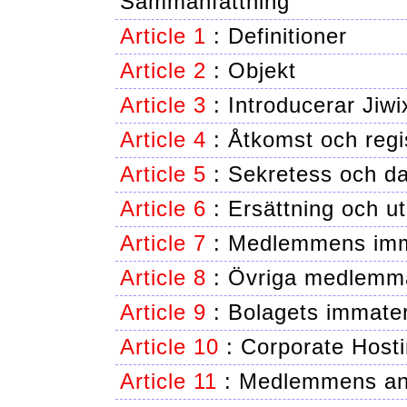
Sammanfattning
Article 1
:
Definitioner
Article 2
:
Objekt
Article 3
:
Introducerar Jiwi
Article 4
:
Åtkomst och regis
Article 5
:
Sekretess och d
Article 6
:
Ersättning och u
Article 7
:
Medlemmens imma
Article 8
:
Övriga medlemmar
Article 9
:
Bolagets immater
Article 10
:
Corporate Host
Article 11
:
Medlemmens an