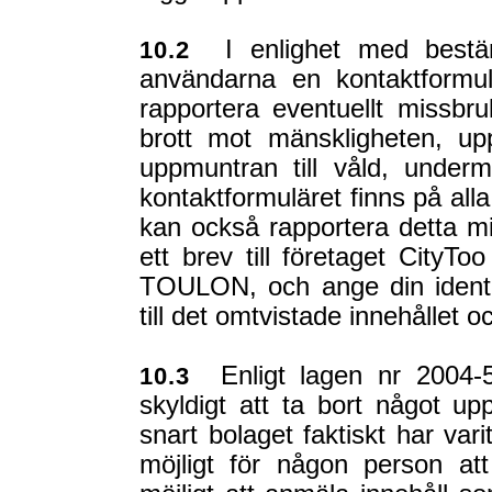
I enlighet med bestäm
10.2
användarna en kontaktformu
rapportera eventuellt missbru
brott mot mänskligheten, upp
uppmuntran till våld, underm
kontaktformuläret finns på all
kan också rapportera detta m
ett brev till företaget CityTo
TOULON, och ange din identi
till det omtvistade innehållet oc
Enligt lagen nr 2004-5
10.3
skyldigt att ta bort något upp
snart bolaget faktiskt har va
möjligt för någon person at