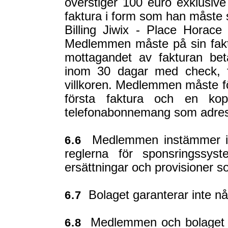
överstiger 100 euro exklusiv
faktura i form som han måste ski
Billing Jiwix - Place Horac
Medlemmen måste på sin faktu
mottagandet av fakturan be
inom 30 dagar med check, f
villkoren. Medlemmen måste föra
första faktura och en ko
telefonabonnemang som adres
Medlemmen instämmer i a
6.6
reglerna för sponsringssy
ersättningar och provisioner s
Bolaget garanterar inte nå
6.7
Medlemmen och bolaget de
6.8