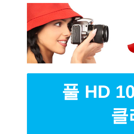
풀 HD 
클