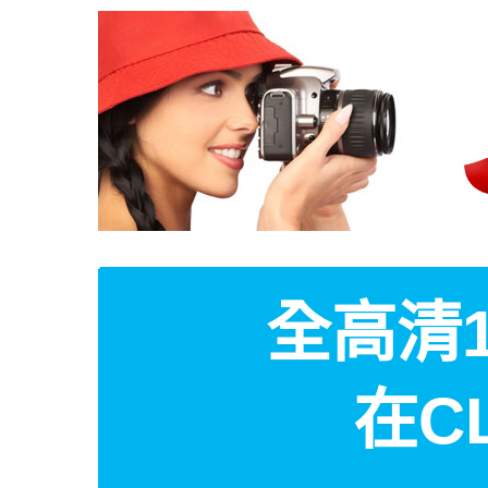
全高清1
在C