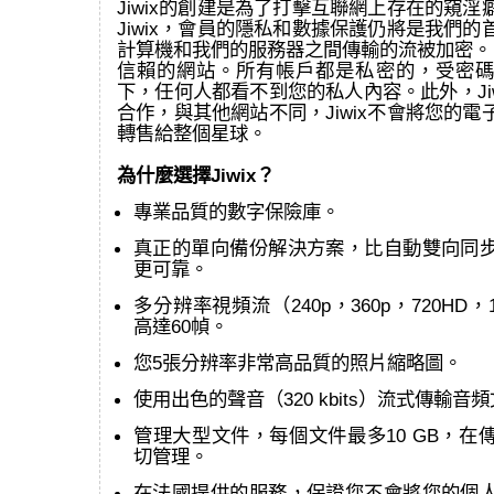
Jiwix的創建是為了打擊互聯網上存在的窺
Jiwix，會員的隱私和數據保護仍將是我們
計算機和我們的服務器之間傳輸的流被加密。 J
信賴的網站。所有帳戶都是私密的，受密碼
下，任何人都看不到您的私人內容。此外，Ji
合作，與其他網站不同，Jiwix不會將您的
轉售給整個星球。
為什麼選擇Jiwix？
專業品質的數字保險庫。
真正的單向備份解決方案，比自動雙向同
更可靠。
多分辨率視頻流（240p，360p，720HD，
高達60幀。
您5張分辨率非常高品質的照片縮略圖。
使用出色的聲音（320 kbits）流式傳輸音
管理大型文件，每個文件最多10 GB，在
切管理。
在法國提供的服務，保證您不會將您的個