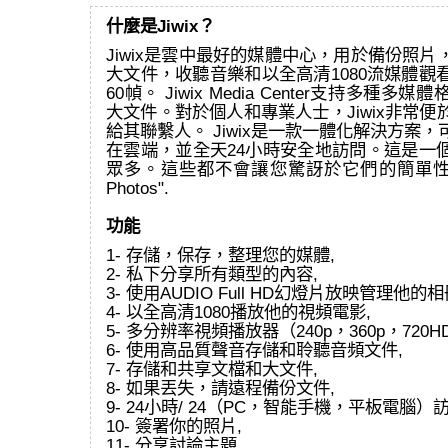
什麼是Jiwix？
Jiwix是雲中最好的媒體中心，用於備份照
大文件，收聽音樂和以全高清1080流媒體觀
60幀。 Jiwix Media Center支持多種
大文件。對於個人和專業人士，Jiwix非常
給其聯繫人。 Jiwix是一款一體化解決方案
在雲端，並全天24小時安全地訪問。這是一
眾多。這些都不會讓您驚訝於它們的簡單性和效
Photos".
功能
1- 存儲，保存，整理您的媒體,
2- 私下分享所有類型的內容,
3- 使用AUDIO Full HD幻燈片放映管理他的相
4- 以全高清1080播放他的視頻電影,
5- 多分辨率視頻播放器（240p，360p，720HD
6- 使用高品質聲音存儲和聆聽音頻文件,
7- 存儲和共享文檔和大文件,
8- 如果丟失，請遠程備份文件,
9- 24小時/ 24（PC，智能手機，平板電腦）
10- 簽署你的照片,
11- 分享討論主題,