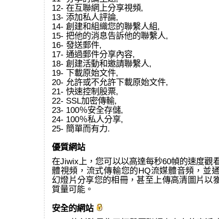
12- 在互聯網上分享視頻,
13- 添加私人評論,
14- 創建和組織您的聯繫人組,
15- 把他的消息告訴他的聯繫人,
16- 發送郵件,
17- 通過郵件分享內容,
18- 創建活動和邀請聯繫人,
19- 下載原始文件,
20- 允許或不允許下載原始文件,
21- 快速控制股票,
22- SSL加密傳輸,
23- 100％安全存儲,
24- 100％私人分享,
25- 簡單而有力.
優質網站
在Jiwix上，您可以以高達每秒60幀的速度觀看
體視頻，流式傳輸您的HQ流媒體音頻，並通過
幻燈片分享您的相冊，甚至上傳高清圖片以
質量可能。
安全的網站