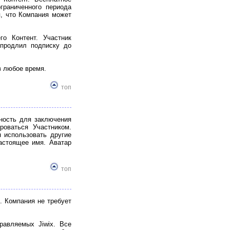
граниченного периода
я, что Компания может
о Контент. Участник
 продлил подписку до
в любое время.
топ
ность для заключения
роваться Участником.
 использовать другие
астоящее имя. Аватар
топ
. Компания не требует
равляемых Jiwix. Все