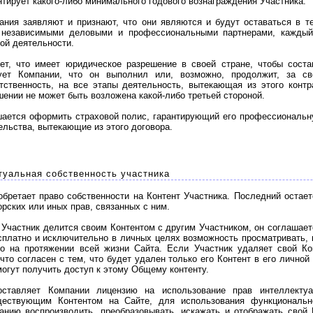
тирует какого-либо минимального годового вознаграждения Участника.
ия заявляют и признают, что они являются и будут оставаться в те
 независимыми деловыми и профессиональными партнерами, каждый
ной деятельности.
т, что имеет юридическое разрешение в своей стране, чтобы состав
рует Компании, что он выполнил или, возможно, продолжит, за с
ственность, на все этапы деятельность, вытекающая из этого контр
шении не может быть возложена какой-либо третьей стороной.
ается оформить страховой полис, гарантирующий его профессиональну
ельства, вытекающие из этого договора.
уальная собственность участника
ретает право собственности на Контент Участника. Последний остае
рских или иных прав, связанных с ним.
 Участник делится своим Контентом с другим Участником, он соглашает
есплатно и исключительно в личных целях возможность просматривать, 
то на протяжении всей жизни Сайта. Если Участник удаляет свой Ко
 что согласен с тем, что будет удален только его Контент в его личной
могут получить доступ к этому Общему контенту.
тавляет Компании лицензию на использование прав интеллектуал
ществующим Контентом на Сайте, для использования функционально
анию воспроизводить, преобразовывать, искажать и отображать свой 