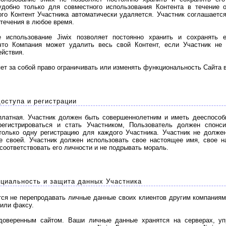
 удобно только для совместного использования Контента в течение о
ого Контент Участника автоматически удаляется. Участник соглашаетс
стечения в любое время.
спользование Jiwix позволяет постоянно хранить и сохранять ег
что Компания может удалить весь свой Контент, если Участник не
ействия.
т за собой право ограничивать или изменять функциональность Сайта 
оступа и регистрации
латная. Участник должен быть совершеннолетним и иметь дееспособ
регистрироваться и стать Участником, Пользователь должен спонси
только одну регистрацию для каждого Участника. Участник не должен
ме своей. Участник должен использовать свое настоящее имя, свое н
соответствовать его личности и не подрывать мораль.
иальность и защита данных Участника
я не перепродавать личные данные своих клиентов другим компаниям
или факсу.
оверенным сайтом. Ваши личные данные хранятся на серверах, уп