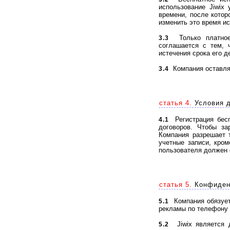
использование Jiwix
времени, после котор
изменить это время и
Только платное и
3.3
соглашается с тем, 
истечения срока его д
Компания оставляе
3.4
статья 4.
Условия д
Регистрация бесп
4.1
договоров. Чтобы за
Компания разрешает 
учетные записи, кро
пользователя должен 
статья 5.
Конфиденц
Компания обязуетс
5.1
рекламы по телефону 
Jiwix является д
5.2