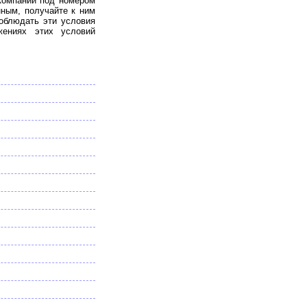
 компаний под номером
ным, получайте к ним
соблюдать эти условия
жениях этих условий