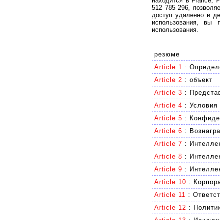
находится в France, 
512 785 296, позвол
доступ удаленно и де
использования, вы 
использования.
резюме
Article 1
:
Определ
Article 2
:
объект
Article 3
:
Предста
Article 4
:
Условия 
Article 5
:
Конфиде
Article 6
:
Вознагр
Article 7
:
Интелле
Article 8
:
Интеллек
Article 9
:
Интелле
Article 10
:
Корпор
Article 11
:
Ответст
Article 12
:
Полити