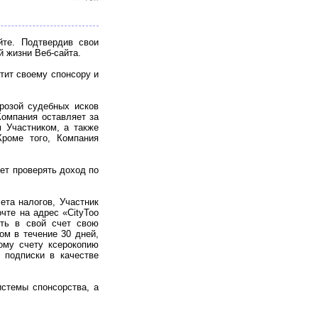
йте. Подтвердив свои
й жизни Веб-сайта.
тит своему спонсору и
розой судебных исков
Компания оставляет за
 Участником, а также
Кроме того, Компания
ет проверять доход по
ета налогов, Участник
чте на адрес «CityToo
чить в свой счет свою
ом в течение 30 дней,
ому счету ксерокопию
 подписки в качестве
стемы спонсорства, а