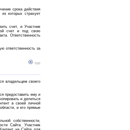
чение срока действия
 из которых страхует
ить счет, и Участник
вой счет и под свою
акта. Ответственность
ю ответственность за
топ
тся владельцем своего
ся предоставить ему и
копировать и делиться
нтент в своей личной
 области, и его прямые
ьной собственности,
сти Сайта. Участник
Контент на Сайте для