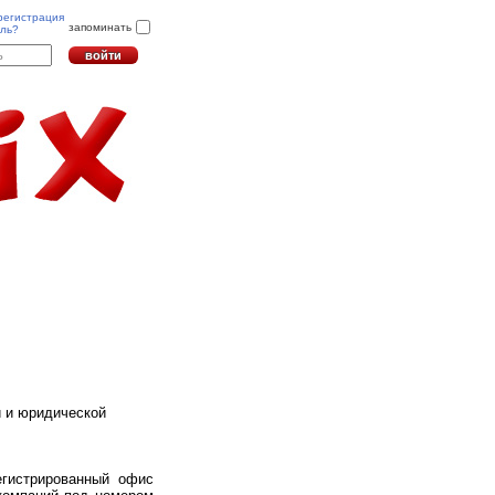
регистрация
запоминать
ль?
й и юридической
егистрированный офис