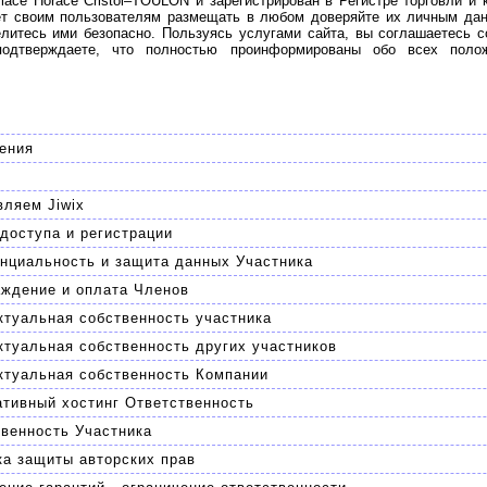
Place Horace Cristol–TOULON и зарегистрирован в Регистре торговли и
яет своим пользователям размещать в любом доверяйте их личным дан
литесь ими безопасно. Пользуясь услугами сайта, вы соглашаетесь 
подтверждаете, что полностью проинформированы обо всех поло
ения
вляем Jiwix
доступа и регистрации
нциальность и защита данных Участника
аждение и оплата Членов
ктуальная собственность участника
туальная собственность других участников
ктуальная собственность Компании
ативный хостинг Ответственность
венность Участника
ка защиты авторских прав