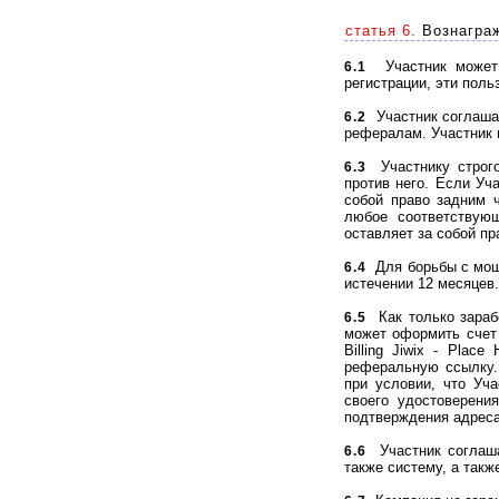
статья 6.
Вознаграж
Участник может с
6.1
регистрации, эти пол
Участник соглашае
6.2
рефералам. Участник 
Участнику строго
6.3
против него. Если Уч
собой право задним 
любое соответствующ
оставляет за собой пр
Для борьбы с моше
6.4
истечении 12 месяцев.
Как только зарабо
6.5
может оформить счет 
Billing Jiwix - Plac
реферальную ссылку. 
при условии, что Уч
своего удостоверени
подтверждения адреса
Участник соглаша
6.6
также систему, а так