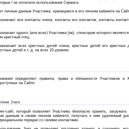
торые / не оплатили использование Сервиса.
т личные данные Участника, хранящиеся в его личном кабинете на Сайт
начает все контакты члена, контакты его контактов, контакты контакт
значает одного (или всех) Участника (ов), спонсором которого является
н крестный отец.
значает всех крестных детей члена, крестных детей его крестных д
стных детей и т. д. на всех 10 уровнях.
зования определяют правила, права и обязанности Участников и К
доступных на Сайте.
яем Jiwix
нг-сайт, который позволяет Участнику безопасно хранить, загружать
ым данным в своем личном кабинете, получать к ним удаленный дос
денциальном порядке со своими контактами.
ьзование Jiwix не позволяет постоянно хранить и сохранять его