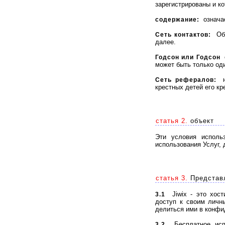
зарегистрированы и ко
означае
содержание:
Обоз
Сеть контактов:
далее.
о
Годсон или Годсон
может быть только оди
на
Сеть рефералов:
крестных детей его кре
статья 2.
объект
Эти условия исполь
использования Услуг, 
статья 3.
Представл
Jiwix - это хости
3.1
доступ к своим личн
делиться ими в конфи
Бесплатное испол
3.2