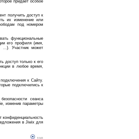
оторое придает особое
ент получить доступ к
ть их изменение или
вободам под номером
овать функциональные
ции его профиля (имя,
...). Участник может
ь доступ только к его
ункции в любое время,
 подключения к Сайту.
оторые подключились к
 безопасности сеанса
ie, изменив параметры
ет конфиденциальность
редложения в Jiwix для
топ