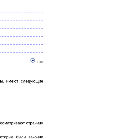
топ
вы, имеют следующие
росматривают страницу
которые были законно