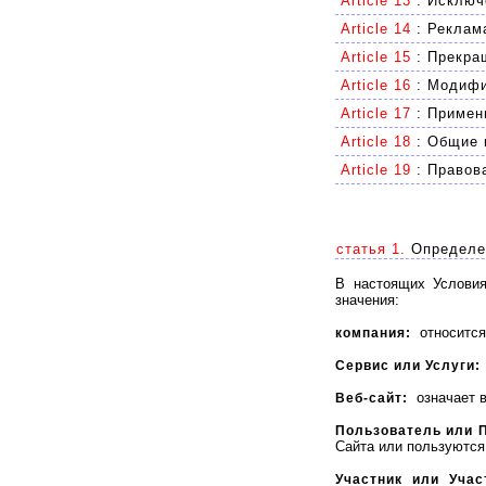
Article 13
:
Исключе
Article 14
:
Реклам
Article 15
:
Прекращ
Article 16
:
Модифи
Article 17
:
Примен
Article 18
:
Общие 
Article 19
:
Правов
статья 1.
Определе
В настоящих Услови
значения:
относится 
компания:
Сервис или Услуги:
означает в
Веб-сайт:
Пользователь или 
Сайта или пользуются 
Участник или Учас