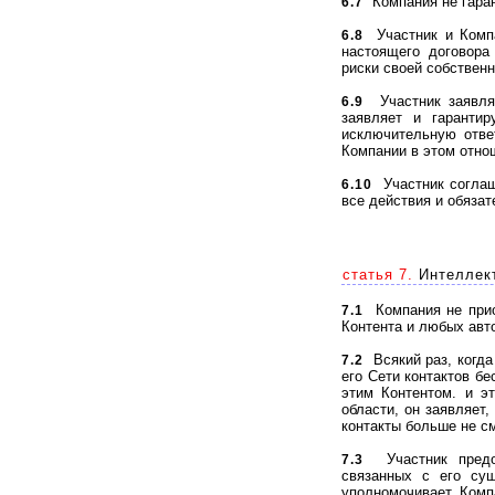
Компания не гаран
6.7
Участник и Компан
6.8
настоящего договора
риски своей собствен
Участник заявляе
6.9
заявляет и гаранти
исключительную ответ
Компании в этом отно
Участник соглаш
6.10
все действия и обязат
статья 7.
Интеллект
Компания не приоб
7.1
Контента и любых авто
Всякий раз, когда
7.2
его Сети контактов б
этим Контентом. и э
области, он заявляет,
контакты больше не с
Участник предос
7.3
связанных с его су
уполномочивает Комп