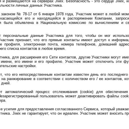
 и размещаются на серверах Jiwix. Безопасность - это сердце Jiwix, к
льности личных данных Участника.
законом № 78-17 от 6 января 1978 года, Участник может в любой мом
 касающейся его и находящейся в распоряжении Компании, запроси
ия была объявлена в Национальную комиссию по вычислениям и с
 персональные данные Участника для того, чтобы он мог использ
частник признает, что его прямые контакты имеют доступ к информа
е профиля, электронная почта, номера телефонов, домашний адрес 
оего списка контактов в любое время.
ника, для расширения его Сети контактов, другие Участники могут имет
о имени, его имени и его профилю. Участник может отключить эти ф
ательские настройки.
, что его непосредственным контактам известен день его последнего
 на ранжирование в соответствии с количеством его / ее контактов, к
 дней.
 автоматический процесс отслеживания (cookie) для обеспечения
Незарегистрированный пользователь может деактивировать файлы cook
ера.
се усилия для предоставления согласованного Сервиса, который уважа
ника. Jiwix не гарантирует, что он идеален. Участник может вносить п