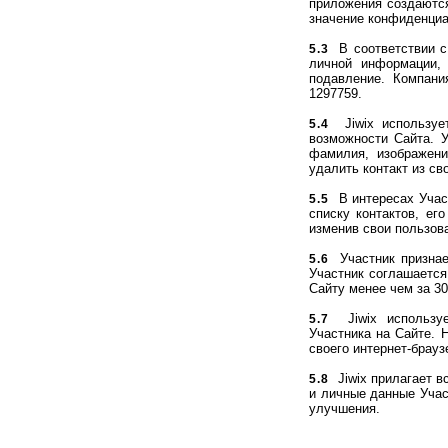
приложения создаются
значение конфиденциа
В соответствии с 
5.3
личной информации,
подавление. Компан
1297759.
Jiwix использует
5.4
возможности Сайта. У
фамилия, изображени
удалить контакт из св
В интересах Участ
5.5
списку контактов, ег
изменив свои пользов
Участник признает
5.6
Участник соглашается
Сайту менее чем за 30
Jiwix использует
5.7
Участника на Сайте. 
своего интернет-брауз
Jiwix прилагает в
5.8
и личные данные Участ
улучшения.