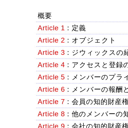
概要
Article 1
:
定義
Article 2
:
オブジェクト
Article 3
:
ジウィックスの
Article 4
:
アクセスと登録
Article 5
:
メンバーのプラ
Article 6
:
メンバーの報酬
Article 7
:
会員の知的財産
Article 8
:
他のメンバーの
Article 9
:
会社の知的財産