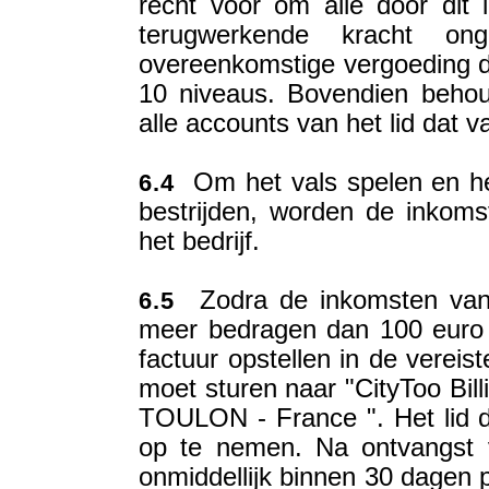
recht voor om alle door dit 
terugwerkende kracht o
overeenkomstige vergoeding di
10 niveaus. Bovendien behoud
alle accounts van het lid dat v
Om het vals spelen en het
6.4
bestrijden, worden de inkom
het bedrijf.
Zodra de inkomsten van he
6.5
meer bedragen dan 100 euro e
factuur opstellen in de vereist
moet sturen naar "CityToo Bill
TOULON - France ". Het lid die
op te nemen. Na ontvangst va
onmiddellijk binnen 30 dagen 