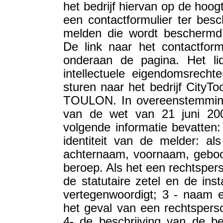
het bedrijf hiervan op de hoogt
een contactformulier ter bes
melden die wordt beschermd 
De link naar het contactform
onderaan de pagina. Het l
intellectuele eigendomsrecht
sturen naar het bedrijf CityTo
TOULON. In overeenstemming 
van de wet van 21 juni 200
volgende informatie bevatten
identiteit van de melder: als
achternaam, voornaam, geboor
beroep. Als het een rechtspers
de statutaire zetel en de inst
vertegenwoordigt; 3 - naam 
het geval van een rechtspersoo
4- de beschrijving van de be