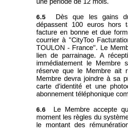
une période de 12 mois.
Dès que les gains du M
6.5
dépassent 100 euros hors t
facture en bonne et due forme
courrier à "CityToo Facturati
TOULON - France". Le Membre 
lien de parrainage. A récepti
immédiatement le Membre so
réserve que le Membre ait r
Membre devra joindre à sa p
carte d'identité et une phot
abonnement téléphonique comme
Le Membre accepte que l
6.6
moment les règles du système 
le montant des rémunératio