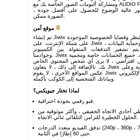
ومشاركة ألبومات الصور الخاصة بك مع AUDIO Full HD slideshow
، وحتى تحميل الصور عالية الوضوح للحصول على أفضل جودة
الصورة ممكن.
موقع آمن
تم إنشاء Jiwix لمكافحة استراق النظر وقضايا الخصوصية الموجودة
على شبكة الإنترنت. على Jiwix ، ستبقى خصوصية وحماية البيانات
 يتم تشفير التدفقات المنقولة بين الكمبيوتر
وخوادمنا. Jiwix هو موقع موثوق به. جميع الحسابات خاصة ومحمية
ل افتراضي ، لا يرى أي شخص المحتوى الخاص
بك. بالإضافة إلى ذلك ، لا يتعاون Jiwix مع الخدمات السرية وعلى
عكس المواقع الأخرى ، لا يقوم Jiwix بإعادة بيع بريدك الإلكتروني
وبياناتك الشخصية إلى الكوكب بأكمله.
لماذا تختار جيويكس؟
قبو رقمي بجودة احترافية.
ي أحادي الاتجاه الحقيقي ، وأكثر موثوقية من
الحلول الخطيرة للتزامن التلقائي ثنائي الاتجاه.
تدفق الفيديو متعدد الدرجات (240p ، 360p ، 720HD ، 1080HD)
حتى 60 إطارًا في الثانية.