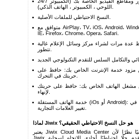
24/7 الوصول إلى الصور ومقاطع الفيديو الخاصة بك (الكمبيوتر
اللوحي ، الكمبيوتر ، الهاتف الذكي).
النسخ الاحتياطي للملفات الأصلية.
متوافق مع AirPlay، TV، iOS، Android، Windows، Linux، Mac،
IE، Firefox، Chrome، Opera، Safari.
عدة مرات لشراء مركز وسائل الإعلام غالية NAS التي لن
تتطور.
مزود خدمة الإنترنت الخاص بك: حافظ على
حريتك في التحرك.
مشغل الهاتف الخاص بك: حافظ على حريتك
لإنهاء.
خدمة الهاتف المستقلة (iOs أو Android): حافظ على حريتك في
تغيير العلامات التجارية.
لماذا Jiwix هو حل النسخ الاحتياطي الحقيقي؟
يعتبر Jiwix Cloud Media Center حلاً احتياطيًا حقيقيًا نظرًا لأن
Jiwix يقدم حلًا احتياطيًا أحادي الاتجاه لسحابة Jiwix Cloud ،