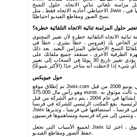
مزامنة تلقائي ثنائي الاتجاه. حلول النسخ
الاحتياطي أحادية الاتجاه فقط ، مثل Jiwix ، يمكن الاعتماد عليها في
نسخ الصور ومقاطع الفيديو احتياطيًا.
تعتبر حلول المزامنة ثنائية الاتجاه التلقائية خطرة؟
 ثنائية الاتجاه التلقائية خطرة لأن تغيير المحتوى
وتر الخاص بك (فيروس ، خطأ بشري ، خطأ في
قائيًا النسخ الاحتياطي المتزامن البعيد. بعد ذلك
جهزة الطرفية الأخرى ، ستفقد جميع ملفاتك على
جميع أجهزتك. لن يؤدي تغيير تاريخ 30 يومًا في السحاب إلى تغيير
 متأخر جدًا (الأكثر شيوعًا).
حول جيويكس
تم إطلاق موقع Jiwix.com في يونيو 2008 من قبل CityToo SAS ،
وهو رأس مال 375.000 euros. تعتبر الشركة طرف ثالث موثوق به
على الإنترنت. منذ إنشائها في عام 2004 ، يتم دعم الشركة من قبل
الرئيسية. يقع المكتب الرئيسي للشركة في فرنسا.
Jiwix هي خدمة صنعت في فرنسا ، استضافتها في فرنسا ، وتديرها
لجميع الأسباب التي تجعل Jiwix حلًا فريدًا في السوق ، اختر لنا
حفظ الصور ومقاطع الفيديو.