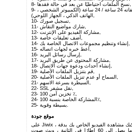
8- نسخ الملفات احتياطيًا عن بعد في حالة فقدها,
9- الوصول إلى ملفاته 24 ساعة / 24 ساعة (الكمبيوتر الشخصي ،
الهاتف الذكي ، الجهاز اللوحي),
10- تسجيل صورك,
11- شارك مواضيع النقاش,
12- مشاركة الفيديو على الإنترنت,
13- أضف تعليقات خاصة,
14- إنشاء وتنظيم مجموعات الاتصال الخاصة بك,
15- اعط خبره لجهات اتصاله,
16- إرسال رسائل البريد,
17- مشاركة المحتوى عن طريق البريد,
18- إنشاء أحداث ودعوة جهات الاتصال,
19- قم بتنزيل الملفات الأصلية,
20- السماح أو عدم تنزيل الملفات الأصلية,
21- السيطرة بسرعة الاسهم,
22- SSL نقل مشفر,
23- تخزين آمن 100 ٪,
24- المشاركة الخاصة بنسبة 100٪,
25- بسيطة وقوية.
موقع جودة
على Jiwix ، يمكنك مشاهدة الفيديو الخاص بك بدقة Full HD 1080
مع ما يصل إلى 60 إطارًا في الثانية ، وبث صوت HQ المتدفق