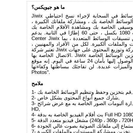
ما هو جيويكس؟
Jiwix هو أفضل مركز وسائط في السحابة لإجراء نسخ احتياطي
لوسائط الخاصة بك ، ومشاركة ملفاتك الكبيرة ،
موسيقى الخاصة بك ومشاهدة الأفلام الخاصة بك
بدقة كاملة 1080 بكسل ، حتى 60 إطارًا في الثانية. يدعم Media
Center Jiwix مجموعة كبيرة من تنسيقات الوسائط المتعددة ، بما
والملفات الكبيرة. لكل من الأفراد والمهنيين ،
تعتبر شركة Jiwix ملائمة للغاية لمشاركة وتوزيع المحتوى على جهات
الاتصال الخاصة بها. Jiwix هو حل شامل لتخزين الوسائط الخاصة
بك في السحابة والوصول إليها بأمان 24 ساعة في اليوم. إنه موقع
الميزات عديدة. لن تفاجئك ببساطتها وكفاءتها. "Jiwix
Photos".
ملامح
1- قم بتخزين وحفظ وتنظيم الوسائط الخاصة بك,
2- شارك جميع أنواع المحتوى بشكل خاص,
3- إدارة ألبومات الصور الخاصة به مع عرض شرائح AUDIO Full
HD,
ث أفلام الفيديو الخاصة به بدقة Full HD 1080,
240p ، 360p ، 720HD ، 1080HD),
7- تخزين ومشاركة المستندات والملفات الكبيرة,